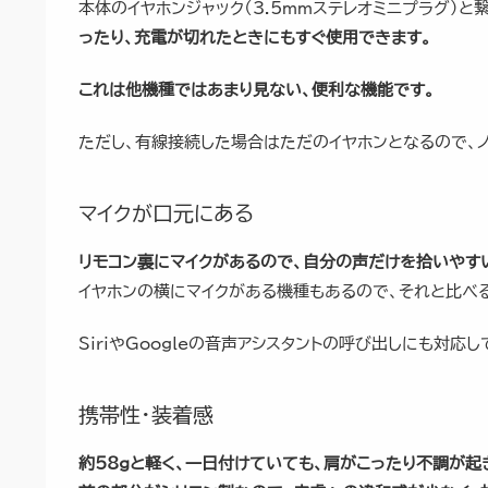
本体のイヤホンジャック（3.5mmステレオミニプラグ）と
ったり、充電が切れたときにもすぐ使用できます。
これは他機種ではあまり見ない、便利な機能です。
ただし、有線接続した場合はただのイヤホンとなるので、ノ
マイクが口元にある
リモコン裏にマイクがあるので、自分の声だけを拾いやす
イヤホンの横にマイクがある機種もあるので、それと比べ
SiriやGoogleの音声アシスタントの呼び出しにも対応し
携帯性・装着感
約58gと軽く、一日付けていても、肩がこったり不調が起