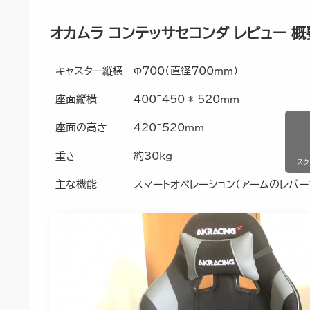
オカムラ コンテッサセコンダ レビュー 概
キャスター縦横
Φ700（直径700mm）
座面縦横
400~450 * 520mm
座面の高さ
420~520mm
重さ
約30kg
ス
主な機能
スマートオペレーション（アームのレバ