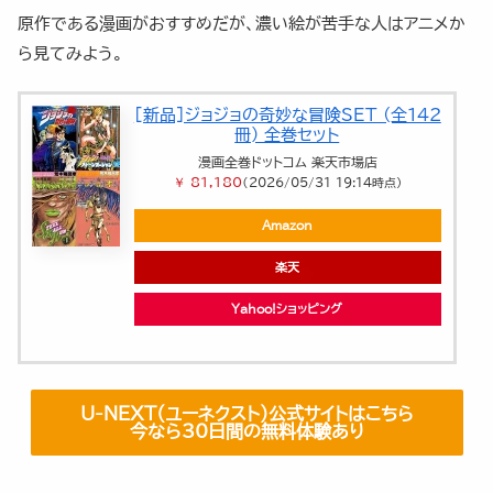
原作である漫画がおすすめだが、濃い絵が苦手な人はアニメか
ら見てみよう。
[新品]ジョジョの奇妙な冒険SET (全142
冊) 全巻セット
漫画全巻ドットコム 楽天市場店
￥ 81,180
（2026/05/31 19:14時点）
Amazon
楽天
Yahoo!ショッピング
U-NEXT（ユーネクスト）公式サイトはこちら
今なら30日間の無料体験あり