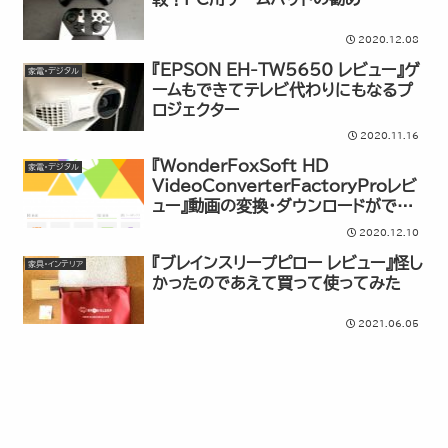
2020.12.08
『EPSON EH-TW5650 レビュー』ゲ
家電・デジタル
ームもできてテレビ代わりにもなるプ
ロジェクター
2020.11.16
『WonderFoxSoft HD
家電・デジタル
VideoConverterFactoryProレビ
ュー』動画の変換・ダウンロードができ
るPCソフト
2020.12.10
『ブレインスリープピロー レビュー』怪し
家具・インテリア
かったのであえて買って使ってみた
2021.06.05