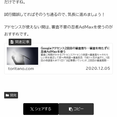
だけですね。
試行錯誤してればそのうち通るので、気長に進めましょう！
アドセンスが使えない間は、審査不要の忍者AdMaxを使うのが
おすすめです。
Googleアドセンス2回目の審査落ち…審査を待たずに
忍者AdMaxを使う
審査に時間がかかるアドセンスアドセンス申請→審査落ち→それら
しい所を修正して即→再申請→審査拒否 で約1ヶ月が過ぎた。1回
目の申請落ちまで1日1~3記事書いていたが、2回目の審査期間で
はあまり書けなかった。審査通りたい一心で疑心暗鬼になり「...
2020.12.05
toritano.com
開発
シェアする
コピー