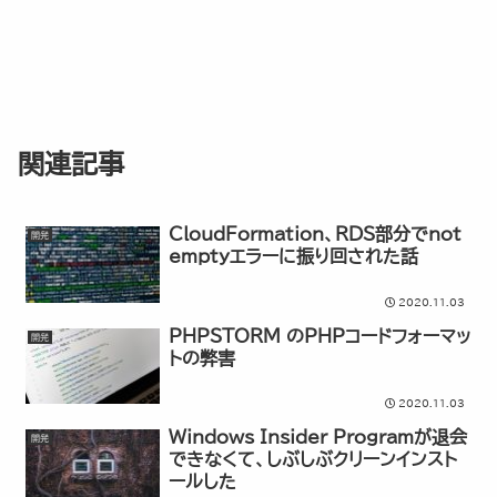
関連記事
CloudFormation、RDS部分でnot
開発
emptyエラーに振り回された話
2020.11.03
PHPSTORM のPHPコードフォーマッ
開発
トの弊害
2020.11.03
Windows Insider Programが退会
開発
できなくて、しぶしぶクリーンインスト
ールした